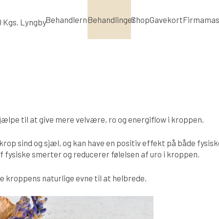
Behandlerne
Behandlinger
Shop
Gavekort
Firmamas
ælpe til at give mere velvære, ro og energiflow i kroppen.
rop sind og sjæl, og kan have en positiv effekt på både fysis
 fysiske smerter og reducerer følelsen af uro i kroppen.
 kroppens naturlige evne til at helbrede.