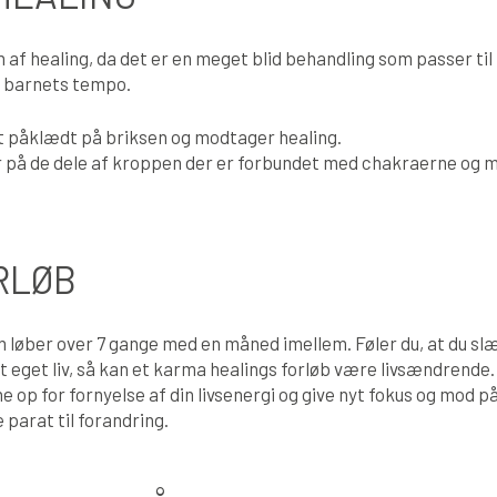
af healing, da det er en meget blid behandling som passer ti
i barnets tempo.
ldt påklædt på briksen og modtager healing.
på de dele af kroppen der er forbundet med chakraerne og m
RLØB
m løber over 7 gange med en måned imellem. Føler du, at du s
 dit eget liv, så kan et karma healings forløb være livsændren
 op for fornyelse af din livsenergi og give nyt fokus og mod p
parat til forandring.