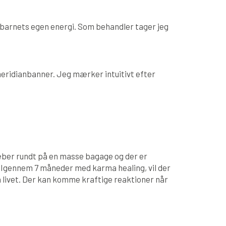
l barnets egen energi. Som behandler tager jeg
eridianbanner. Jeg mærker intuitivt efter
læber rundt på en masse bagage og der er
de. Igennem 7 måneder med karma healing, vil der
å livet. Der kan komme kraftige reaktioner når