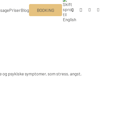
sage
Priser
Blog
BOOKING
ke og psykiske symptomer, som stress, angst,