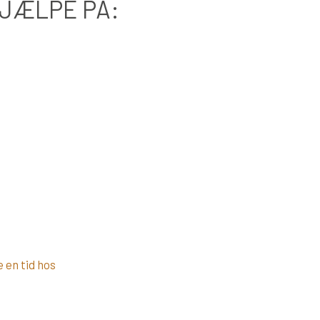
HJÆLPE PÅ:
 en tid hos