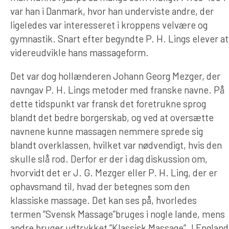
var han i Danmark, hvor han underviste andre, der
ligeledes var interesseret i kroppens velvære og
gymnastik. Snart efter begyndte P. H. Lings elever at
videreudvikle hans massageform.
Det var dog hollænderen Johann Georg Mezger, der
navngav P. H. Lings metoder med franske navne. På
dette tidspunkt var fransk det foretrukne sprog
blandt det bedre borgerskab, og ved at oversætte
navnene kunne massagen nemmere sprede sig
blandt overklassen, hvilket var nødvendigt, hvis den
skulle slå rod. Derfor er der i dag diskussion om,
hvorvidt det er J. G. Mezger eller P. H. Ling, der er
ophavsmand til, hvad der betegnes som den
klassiske massage. Det kan ses på, hvorledes
termen ”Svensk Massage”bruges i nogle lande, mens
andre bruger udtrykket ”Klassisk Massage”. I England