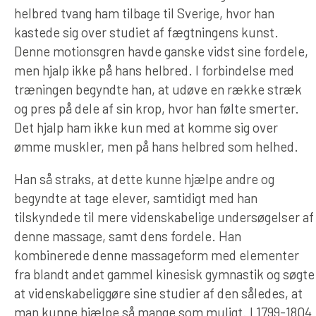
helbred tvang ham tilbage til Sverige, hvor han
kastede sig over studiet af fægtningens kunst.
Denne motionsgren havde ganske vidst sine fordele,
men hjalp ikke på hans helbred. I forbindelse med
træningen begyndte han, at udøve en række stræk
og pres på dele af sin krop, hvor han følte smerter.
Det hjalp ham ikke kun med at komme sig over
ømme muskler, men på hans helbred som helhed.
Han så straks, at dette kunne hjælpe andre og
begyndte at tage elever, samtidigt med han
tilskyndede til mere videnskabelige undersøgelser af
denne massage, samt dens fordele. Han
kombinerede denne massageform med elementer
fra blandt andet gammel kinesisk gymnastik og søgte
at videnskabeliggøre sine studier af den således, at
man kunne hjælpe så mange som muligt. I 1799-1804