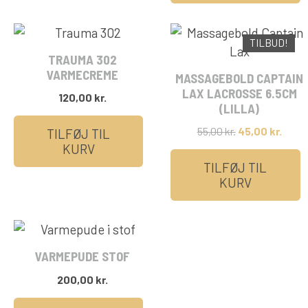
TILBUD!
TRAUMA 302
VARMECREME
MASSAGEBOLD CAPTAIN
LAX LACROSSE 6.5CM
120,00
kr.
(LILLA)
Oprindelig
Nuvæ
55,00
kr.
45,00
kr.
TILFØJ TIL
pris
pris
KURV
var:
er:
TILFØJ TIL
55,00 kr..
45,00
KURV
VARMEPUDE STOF
200,00
kr.