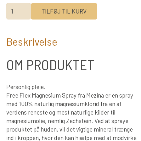
Mezina
TILFØJ TIL KURV
Free
Flex
Magnesium
Beskrivelse
Spray
(75
ml)
OM PRODUKTET
antal
Personlig pleje.
Free Flex Magnesium Spray fra Mezina er en spray
med 100% naturlig magnesiumklorid fra en af
verdens reneste og mest naturlige kilder til
magnesiumolie, nemlig Zechstein. Ved at spraye
produktet på huden, vil det vigtige mineral trænge
ind i kroppen, hvor den kan hjælpe med at modvirke