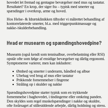
hovedet let fremad og gentagne bevægelser med mus og tastatur.
Resultatet? En krop, der siger fra – typisk med smerter og
spændinger i overkrop, arme og hoved.
Hos Helse- & Idrætsklinikken tilbyder vi målrettet behandling af
kontorrelaterede smerter, bl.a. med triggerpunktmassage og
nakke-/skulderbehandling.
Hvad er musearm og spændingshovedpine?
Musearm (også kendt som tennisalbue, overbelastning eller RSI)
opstår ofte som følge af ensidige bevægelser og dårlig ergonomi.
Symptomerne varierer, men kan inkludere:
Ømhed og smerter i underarm, håndled og albue
Ubehag ved brug af mus eller tastatur
Prikkende fornemmelser i fingrene
Stråling op i skulder og nakke
Spændingshovedpine starter typisk som en trykkende
fornemmelse i baghovedet, i tindingerne eller omkring panden.
Den skyldes som regel muskelspændinger i nakke og skuldre,
ofte forårsaget af stillesiddende arbejde, dårlig holdning og stress.